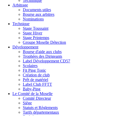
Technnique
Arbitrage
Documents utiles
Bourse aux arbitres
Nominations
Technique
Stage Toussaint
Stage Hiver
Stage Printemps
Groupe Moselle Détection
Développement
Bourse d'aide aux clubs
Trophées des Dirigeants
Label Développement CD57
Scolaires
Fit Ping Tonic
Création de club
Prêt de matériel
Label Club FFTT
Baby-Ping
Le Comité de la Moselle
Comité Directeur
Siège
Statuts et Règlements
Tarifs départementaux