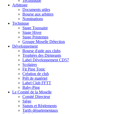
Technnique
Arbitrage
Documents utiles
Bourse aux arbitres
Nominations
Technique
Stage Toussaint
Stage Hiver
Stage Printemps
Groupe Moselle Détection
Développement
Bourse d'aide aux clubs
Trophées des Dirigeants
Label Développement CD57
Scolaires
Fit Ping Tonic
Création de club
Prêt de matériel
Label Club FFTT
Baby-Ping
Le Comité de la Moselle
Comité Directeur
Siège
Statuts et Règlements
Tarifs départementaux